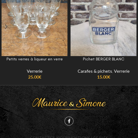
Petits verres à liqueur en verre
Pichet BERGER BLANC
Verrerie
Carafes & pichets
,
Verrerie
25.00
€
15.00
€
CONTACTEZ-NOUS
MENTIONS LÉGALES