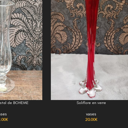
cristal de BOHEME
Soliflore en verre
ases
vases
.00
€
20.00
€