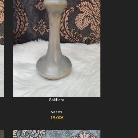
Soliflore
vases
19.00
€