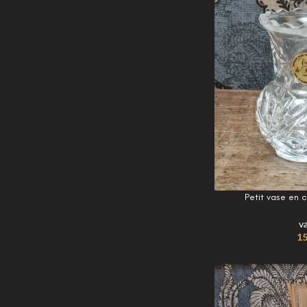
Petit vase en c
v
15