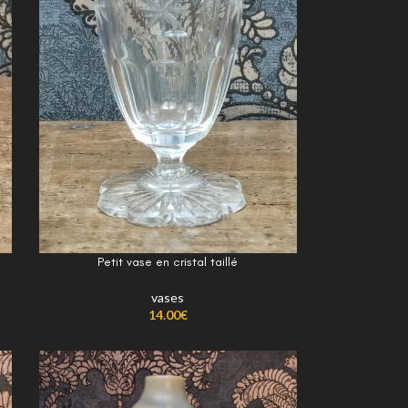
Petit vase en cristal taillé
vases
14.00
€