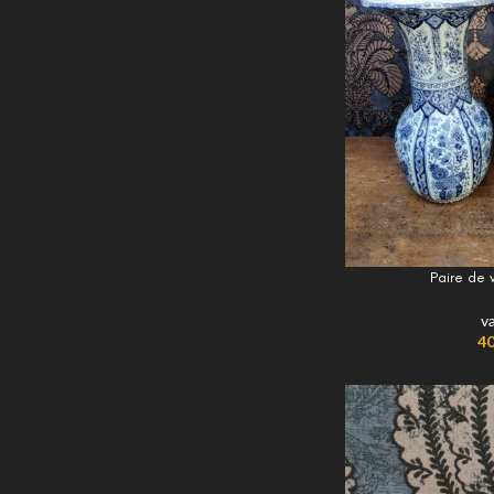
Paire de
v
40