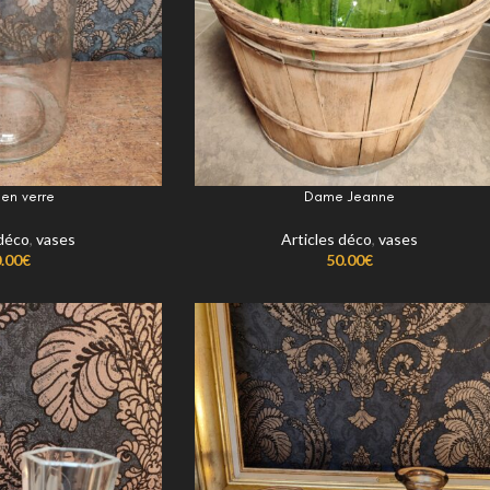
 en verre
Dame Jeanne
 déco
,
vases
Articles déco
,
vases
.00
€
50.00
€