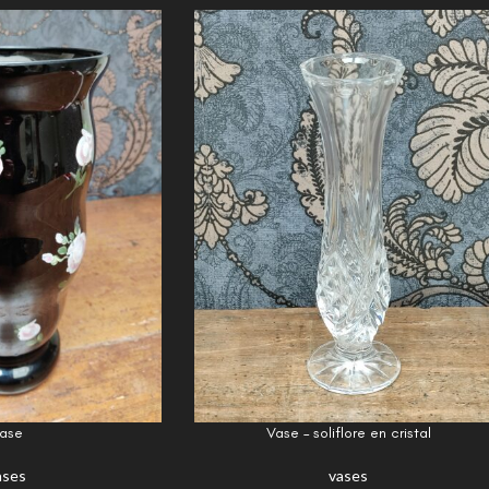
ase
Vase – soliflore en cristal
ases
vases