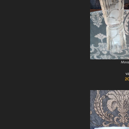
Mini
v
20