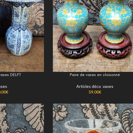
 vases DELFT
Paire de vases en cloisonné
ases
Articles déco
,
vases
.00
€
59.00
€