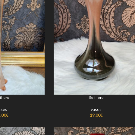
iflore
Soliflore
ases
vases
.00
€
19.00
€