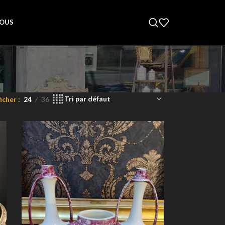
OUS
ficher
24
36