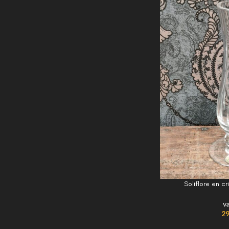
Soliflore en 
v
29