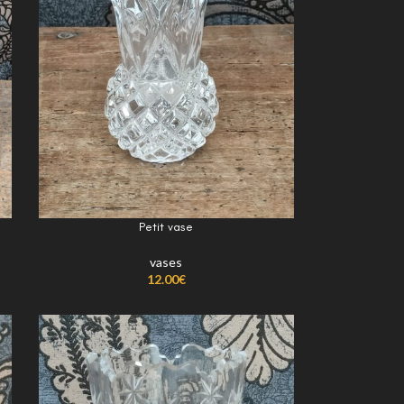
Petit vase
vases
12.00
€