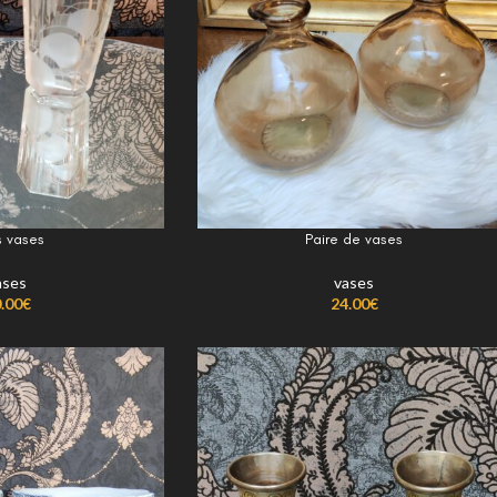
s vases
Paire de vases
ases
vases
.00
€
24.00
€