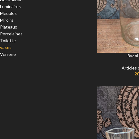
Luminaires
Meubles
Miroirs
Plateaux
Porcelaines
Toilette
vases
Verrerie
Bocal
Articles
20