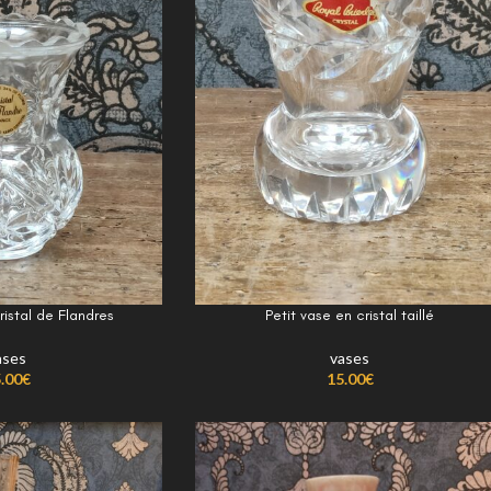
ristal de Flandres
Petit vase en cristal taillé
ases
vases
.00
€
15.00
€