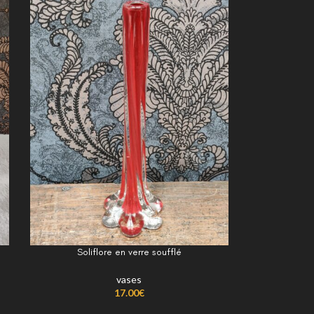
Soliflore en verre soufflé
vases
17.00
€