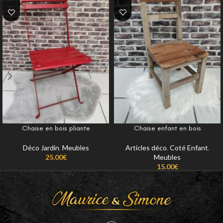
Chaise en bois pliante
Chaise enfant en bois
Déco Jardin
,
Meubles
Articles déco
,
Coté Enfant
,
25.00
€
Meubles
15.00
€