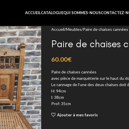
ACCUEIL
CATALOGUE
QUI SOMMES-NOUS
CONTACTEZ-N
Accueil
Meubles
Paire de chaises cannées
Paire de chaises 
60.00
€
Paire de chaises cannées
avec pièce de marquèterie sur le haut du d
Le cannage de l’une des deux chaises doit 
H: 94cm
l: 38cm
Prof: 35cm
Ajouter à mes favoris