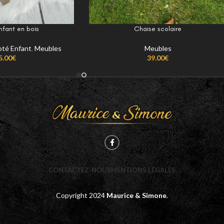
nfant en bois
Chaise scolaire
oté Enfant
,
Meubles
Meubles
5.00
€
39.00
€
CONTACTEZ-NOUS
MENTIONS LÉGALES
Copyright
2024
Maurice & Simone
.