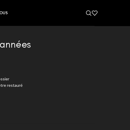
OUS
cannées
ossier
être restauré