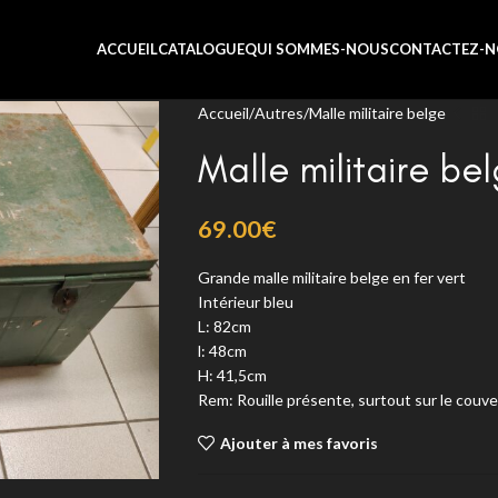
ACCUEIL
CATALOGUE
QUI SOMMES-NOUS
CONTACTEZ-N
Accueil
Autres
Malle militaire belge
Malle militaire be
69.00
€
Grande malle militaire belge en fer vert
Intérieur bleu
L: 82cm
l: 48cm
H: 41,5cm
Rem: Rouille présente, surtout sur le couve
Ajouter à mes favoris