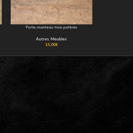
Porte-manteau trois patères
Proj
Autres
,
Meubles
Artic
15.00
€