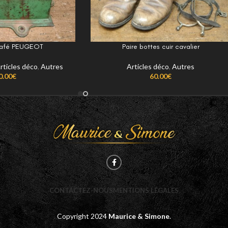
café PEUGEOT
Paire bottes cuir cavalier
rticles déco
,
Autres
Articles déco
,
Autres
0.00
€
60.00
€
CONTACTEZ-NOUS
MENTIONS LÉGALES
Copyright
2024
Maurice & Simone
.