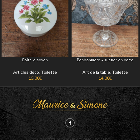
Boîte à savon
Bonbonnière – sucrier en verre
Articles déco
,
Toilette
Art de la table
,
Toilette
15.00
€
14.00
€
CONTACTEZ-NOUS
MENTIONS LÉGALES